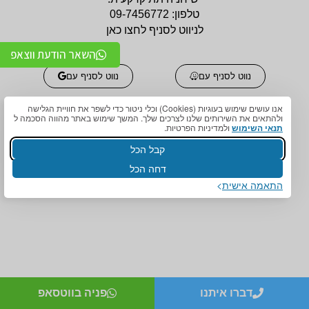
טלפון:
09-7456772
לניווט לסניף לחצו כאן
השאר הודעת ווצאפ
נווט לסניף עם
נווט לסניף עם
אנו עושים שימוש בעוגיות (Cookies) וכלי ניטור כדי לשפר את חוויית הגלישה
ולהתאים את השירותים שלנו לצרכים שלך. המשך שימוש באתר מהווה הסכמה ל
תנאי השימוש
ולמדיניות הפרטיות.
קבל הכל
דחה הכל
אביזרים אורטופדים
אביזרים אורטופדים
התאמה אישית
חגורות גב אורטופדיות
תומכים ומייצבים לשורש
מקצועיות איכותיות
כף היד / מגן אגודל
מגנים ותומכים למרפק
תומכים לכתפיים מגן כתף
תומך / מרפק מקבע מרפק
/ מקבע כתף תומך כתף
מגן ברך / מייצב ברך /
גרביים אלסטיות לורידים /
תומך ברך / בירכיות
גרבי לחץ לבצקות
סיליקון
דברו איתנו
פניה בווטסאפ
חגורות לבקע חגורת שבר
מגן קרסול / מייצב קרסול /
מפשעתי