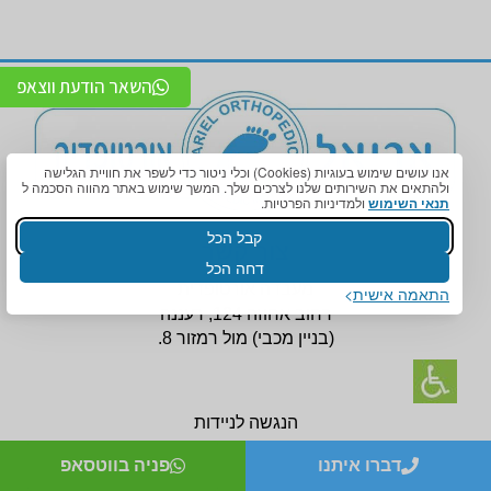
השאר הודעת ווצאפ
אנו עושים שימוש בעוגיות (Cookies) וכלי ניטור כדי לשפר את חוויית הגלישה
ולהתאים את השירותים שלנו לצרכים שלך. המשך שימוש באתר מהווה הסכמה ל
תנאי השימוש
ולמדיניות הפרטיות.
קבל הכל
צור קשר
דחה הכל
מעבדה אורטופדית
התאמה אישית
רחוב אחוזה 124, רעננה
(בניין
מכבי) מול רמזור 8.
הנגשה לניידות
יש חניה תת קרקעית.
דברו איתנו
פניה בווטסאפ
טלפון:
09-7456772