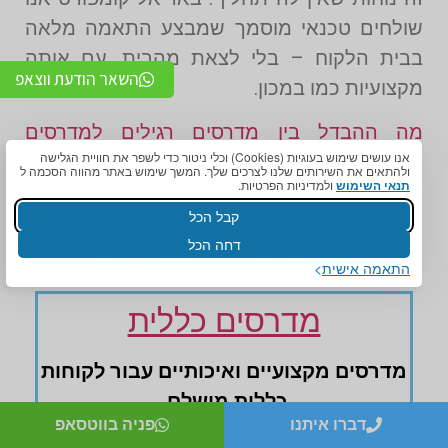
שולחים טכנאי מוסמך שמבצע התאמה מלאה
בבית הלקוח – בלי לצאת מהבית, עם אותה
השאר הודעת ווצאפ
מקצועיות כמו במכון.
מה ההבדל בין מדרסים רגילים למדרסים
אנו עושים שימוש בעוגיות (Cookies) וכלי ניטור כדי לשפר את חוויית הגלישה
לדורבן?
ולהתאים את השירותים שלנו לצרכים שלך. המשך שימוש באתר מהווה הסכמה ל
תנאי השימוש
ולמדיניות הפרטיות.
קבל הכל
דחה הכל
מדרסים אורטופדיים
התאמה אישית
מדרסים כללית
מדרסים ‏מקצועיים ‏ואיכותיים עבור לקוחות
‏כללית מושלם
דברו איתנו
פניה בווטסאפ
במבצע