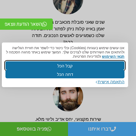
שנים שאני סובלת מכאבים ברגליים, לא
השאר הודעת ווצאפ
יאמן באיזו קלות ניתן לפתור את הבעיות
שלנו כשמגיעים לאנשים הנכונים. תודה
רבה!
אנו עושים שימוש בעוגיות (Cookies) וכלי ניטור כדי לשפר את חוויית הגלישה
ולהתאים את השירותים שלנו לצרכים שלך. המשך שימוש באתר מהווה הסכמה ל
הילה שטיין
תנאי השימוש
ולמדיניות הפרטיות.
קבל הכל
דחה הכל
התאמה אישית
שירות מקצועי, יחס אדיב וליווי מלא.
תודה רבה על התאמה מושלמת!
דברו איתנו
פניה בווטסאפ