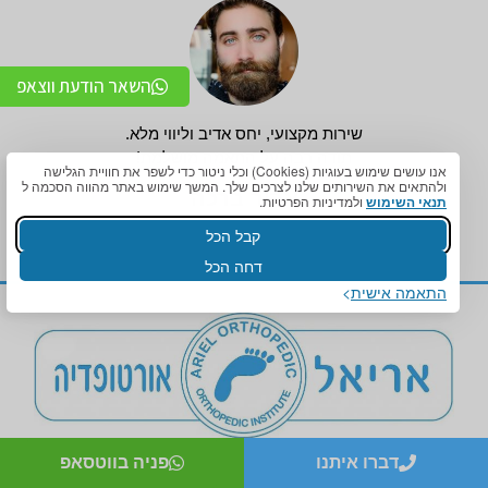
השאר הודעת ווצאפ
שירות מקצועי, יחס אדיב וליווי מלא.
תודה רבה על התאמה מושלמת!
אנו עושים שימוש בעוגיות (Cookies) וכלי ניטור כדי לשפר את חוויית הגלישה
ולהתאים את השירותים שלנו לצרכים שלך. המשך שימוש באתר מהווה הסכמה ל
אדיר ברכה
תנאי השימוש
ולמדיניות הפרטיות.
קבל הכל
דחה הכל
התאמה אישית
דברו איתנו
פניה בווטסאפ
צור קשר