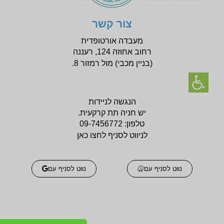
צור קשר
מעבדה אורטופדית
רחוב אחוזה 124, רעננה
(בניין
מכבי) מול רמזור 8.
הנגשה לניידות
יש חניה תת קרקעית.
טלפון:
09-7456772
לניווט לסניף לחצו כאן
נווט לסניף עם
נווט לסניף עם