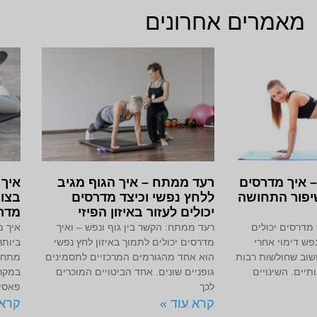
מאמרים אחרונים
– איך מדרסים
רעד ממתח – איך הגוף מגיב
איך 
שיפור התחושה
ללחץ נפשי וכיצד מדרסים
בצור
יכולים לעזור באיזון הפיזי
מדר
 מדרסים יכולים
רעד ממתח: הקשר בין גוף ונפש – ואיך
איך מ
פש דימוי אחרי
מדרסים יכולים לתמוך באיזון לחץ נפשי
ביותר
חשוב שחולשות רבות
הוא אחד מהגורמים המרכזיים לתסמינים
מתחיל
תיים. השינויים
גופניים שונים. אחד הביטויים המוכרים
במקרי
לכך
פאסיי
קרא עוד »
קרא 