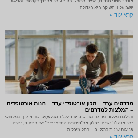
מורכב משני חלקים, הפיר והראש. הפיר עובר מהברך לקרסול, והראש
יושב עליו. השוקה היא הגדולה
קרא עוד »
מדרסים ערד – מכון אורטופדי ערד – חנות אורטופדיה
– המלצות למדרסים
המלצה מלקוח מרוצה מדרסים ערד לכל המבקש,אני כוריאוגרף במקצועי
כבר מזה 10 שנים. כחלק מה”סיכונים המקצועיים” של התחום, יתכנו
פגיעות שונות ברגליים – החל מיבלות
קרא עוד »