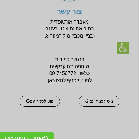
צור קשר
מעבדה אורטופדית
רחוב אחוזה 124, רעננה
(בניין
מכבי) מול רמזור 8.
הנגשה לניידות
יש חניה תת קרקעית.
טלפון:
09-7456772
לניווט לסניף לחצו כאן
נווט לסניף עם
נווט לסניף עם
השאר הודעת ווצאפ