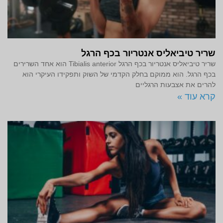
שריר טיביאליס אנטריור בכף הרגל
שריר טיביאליס אנטריור בכף הרגל Tibialis anterior הוא אחד השרירים
בכף הרגל. הוא ממוקם בחלק הקדמי של השוק ותפקידו העיקרי הוא
להרים את אצבעות הרגליים
קרא עוד »