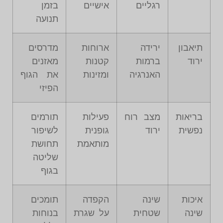
רגליים
אישיים
בזמן
תנועה
תיאבון
ירידה
ארוחות
מדרסים
ירוד
ברמות
קטנות
מאזנים
האנרגיה
ומזינות
את הגוף
הפיזי
בריאות
מצב רוח
פעילות
תורמים
נפשית
ירוד
גופנית
לשיפור
מותאמת
תחושת
שליטה
בגוף
איכות
שינה
הקפדה
תומכים
שינה
שטחית
על שגרת
בנוחות