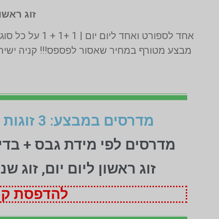
זוג ראשון
אחד לספורט ואחד ליום יום | 1 +1 + 1 על כל סוגי המדרסים | בדיקה בסריקת לייזר תלת מימד חינם | בכפוף לתקנון המבצע ט.ל.ח
מבצע מטורף במחיר שאסור לפספס!!! קניה ישירה
מדרסים במבצע: 3 זוגות לפי מידת גבס בהתאמה אישית (1+1+1 חינם)
מדרסים לפי מידת גבס + בד
זוג ראשון ליום יום, זוג ש
להדפסת קופ