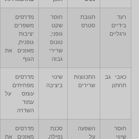
רעד
תגובת
חוסר
מדרסים
בידיים
סטרס
שקט
משפרים
ורגליים
גופני,
יציבות
טונוס
גופנית,
שרירי
מאזנים את
גבוה
הגוף
כאבי גב
התכווצות
שינוי
מדרסים
תחתון
שרירים
ביציבה
מפחיתים
עומס על
עמוד
השדרה
חוסר
השפעה
סכנת
מדרסים
שיווי
על
נפילה,
מאזנים את