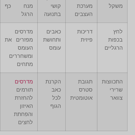
משקל
מערכת
קושי
מנח כף
העצבים
בתנועה
הרגל
לחץ
דריכות
כאבים
מדרסים
בכפות
פיזית
ותחושת
מפזרים את
הרגליים
עומס
העומס
ומשחררים
מתחים
התכווצות
תגובת
הקרנת
מדרסים
שרירי
סטרס
כאב
תורמים
צוואר
אוטומטית
לכל
להחזרת
הגוף
האיזון
והפחתת
לחצים