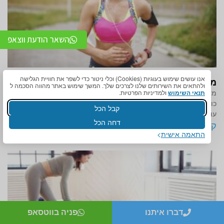
השאר הודעת ווצאפ
אנו עושים שימוש בעוגיות (Cookies) וכלי ניטור כדי לשפר את חוויית הגלישה
מדרסים לריצה וספורט
ולהתאים את השירותים שלנו לצרכים שלך. המשך שימוש באתר מהווה הסכמה ל
תנאי השימוש
ולמדיניות הפרטיות.
מדרסים לריצה וספורט אחת הדרכים הנפוצות והיעילות לשמירה על
כושר גופני, על הגזרה ועל הבריאות באופן כללי היא ריצה. רבים מאתנו
קבל הכל
עוסקים בפעילות ספורטיבית זו
דחה הכל
קרא עוד »
התאמה אישית
דברו איתנו
פניה בווטסאפ