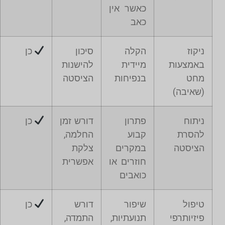
כאשר אין
כאב
ניקוז
הקלה
סיכון
כן
באמצעות
מיידית
להישנות
מחט
בנפיחות
הציסטה
(שאיבה)
ניתוח
פתרון
דורש זמן
כן
להסרת
קבוע
החלמה,
הציסטה
במקרים
צלקת
חוזרים או
אפשרית
כואבים
טיפול
שיפור
דורש
כן
פיזיותרפי
תנועתיות,
התמדה,