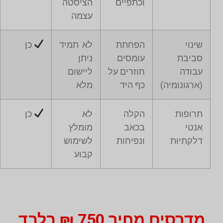
וכתפיים
הציסטה
עצמה
שינוי
הפחתת
לא תמיד
כן
סביבת
עומסים
ניתן
עבודה
חוזרים על
ליישום
(ארגונומיה)
כף היד
מלא
תרופות
הקלה
לא
כן
אנטי
בכאב
מומלץ
דלקתיות
ונפיחות
לשימוש
קבוע
מדרסים מחיר 750 ₪ בלבד