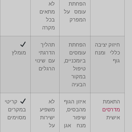
הפחתת
לא
עומס על
מתאים
המפרק
בכל
מקרה
חיזוק יציבה
הפחתת
תהליך
כללי ומנח
עומסים
הדרגתי
מומלץ
גוף
ביומכניים,
עם שינוי
טיפול
הרגלים
במקור
הבעיה
התאמת
איזון הגוף
לא
קריטי
מדרסים
מהבסיס,
משפיע
במקרים
אישית
שיפור
ישירות
מסוימים
מנח אגן
על