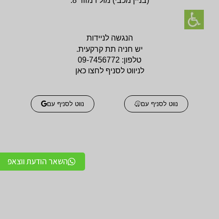
(בניין
מכבי) מול רמזור 8.
הנגשה לניידות
יש חניה תת קרקעית.
טלפון:
09-7456772
לניווט לסניף לחצו כאן
נווט לסניף עם
נווט לסניף עם
השאר הודעת ווצאפ
אביזרים אורטופדים
אביזרים אורטופדים
חגורות גב אורטופדיות
תומכים ומייצבים לשורש
מקצועיות איכותיות
כף היד / מגן אגודל
מגנים ותומכים למרפק
תומכים לכתפיים מגן כתף