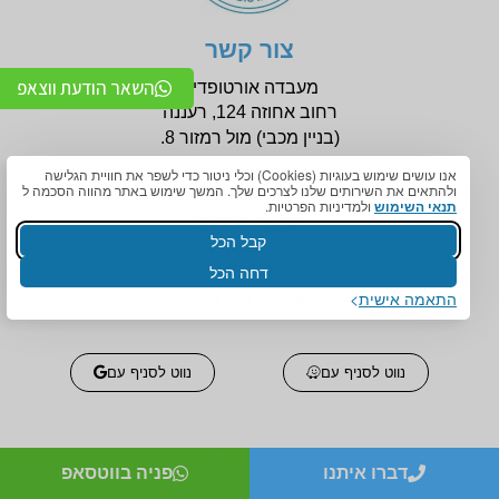
צור קשר
השאר הודעת ווצאפ
מעבדה אורטופדית
רחוב אחוזה 124, רעננה
(בניין
מכבי) מול רמזור 8.
אנו עושים שימוש בעוגיות (Cookies) וכלי ניטור כדי לשפר את חוויית הגלישה
ולהתאים את השירותים שלנו לצרכים שלך. המשך שימוש באתר מהווה הסכמה ל
תנאי השימוש
ולמדיניות הפרטיות.
הנגשה לניידות
קבל הכל
יש חניה תת קרקעית.
דחה הכל
טלפון:
09-7456772
התאמה אישית
לניווט לסניף לחצו כאן
נווט לסניף עם
נווט לסניף עם
דברו איתנו
פניה בווטסאפ