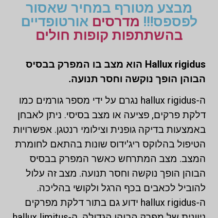
מבצע מטורף במחיר שאסור
לפספס!!!
מדרסים
אורטופדיים
בהשתתפות קופות חולים
Hallux rigidus הוא מצב בו המפרק בבסיס
הבוהן הופך נוקשה וחסר תנועה.
ה-hallux rigidus נגרם על ידי מספר גורמים כמו
דלקת פרקים, פציעה או מצב בסיסי. ניתן לאבחן
באמצעות בדיקה גופנית וצילומי רנטגן. אפשרויות
הטיפול בהלוקס ריג'ידוס שונות בהתאם לחומרת
המצב. מצב המתרחש כאשר המפרק בבסיס
הבוהן הופך נוקשה וחסר תנועה. מצב זה עלול
להוביל לכאבים בכף הרגל ולקושי בהליכה.
ה-hallux rigidus ידוע גם בתור דלקת מפרקים
ניוונית של מפרק הבוהן הגדולה, ה-hallux limitus