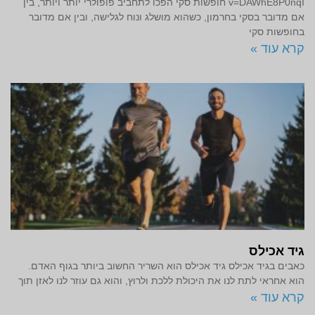
v=DAWhE8P0nqI חופשות סקי הפכו לתחביב פופולרי יותר ויותר, בין
אם מדובר בסקי בחרמון, כשהוא מושלג ונוח לגלישה, ובין אם מדובר
בחופשות סקי
קרא עוד »
גיד אכילס
כאבים בגיד אכילס גיד אכילס הוא השריר החשוב ביותר בגוף האדם.
הוא אחראי לתת לנו את היכולת ללכת ולרוץ, והוא גם עוזר לנו לאזן תוך
קרא עוד »