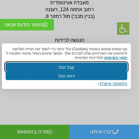
מעבדה אורטופדית
רחוב אחוזה 124, רעננה
(בניין
מכבי) מול רמזור 8.
השאר הודעת ווצאפ
הנגשה לניידות
יש חניה תת קרקעית.
אנו עושים שימוש בעוגיות (Cookies) וכלי ניטור כדי לשפר את חוויית הגלישה
ולהתאים את השירותים שלנו לצרכים שלך. המשך שימוש באתר מהווה הסכמה ל
טלפון:
09-7456772
תנאי השימוש
ולמדיניות הפרטיות.
לניווט לסניף לחצו כאן
קבל הכל
דחה הכל
נווט לסניף עם
נווט לסניף עם
התאמה אישית
אביזרים אורטופדים
אביזרים אורטופדים
דברו איתנו
פניה בווטסאפ
חגורות גב אורטופדיות
תומכים ומייצבים לשורש