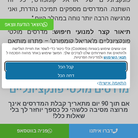
השתנה. המדרסים מספקים תמיכה נהדרת, ואני
מרגישה הרבה יותר נוחה במהלך היום."
השאר הודעת ווצאפ
תיאור קצר למנועי חיפוש:
מדרסים מולטי
פונקציונליים מ'אריאל קומפורט' – פתרון מותאם
אנו עושים שימוש בעוגיות (Cookies) וכלי ניטור כדי לשפר את חוויית הגלישה
אישית שמפחית כאבים ומספק תמיכה מצוינת
ולהתאים את השירותים שלנו לצרכים שלך. המשך שימוש באתר מהווה הסכמה ל
תנאי השימוש
ולמדיניות הפרטיות.
לכפות הרגליים במהלך היום ובספורט.
קבל הכל
דחה הכל
שאלות נפוצות בנושא
התאמה אישית
מדרסים מולטי פונקציונליים
אם תוך 90 יום מתאריך קבלת המדרסים אינך
מרוצה מסיבה כלשהי כל כספך יוחזר לך בלי
שאלות כלל!
דברו איתנו
פניה בווטסאפ
מהם מדרסים מולטי פונקציונליים?