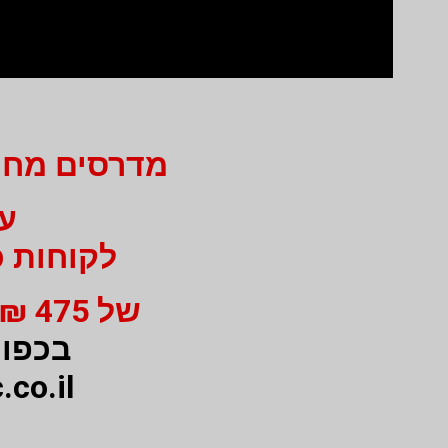
מדרסים מחיר 750 ₪ בלבד ב
עבור 
לקוחות כ
של 475 ₪ מי 750 ₪ בעבור זוג מדרסים
בכפוף
.co.il