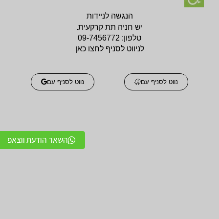
הנגשה לניידות
יש חניה תת קרקעית.
טלפון:
09-7456772
לניווט לסניף לחצו כאן
נווט לסניף עם
נווט לסניף עם
השאר הודעת ווצאפ
אביזרים אורטופדים
אביזרים אורטופדים
חגורות גב אורטופדיות
תומכים ומייצבים לשורש
מקצועיות איכותיות
כף היד / מגן אגודל
מגנים ותומכים למרפק
תומכים לכתפיים מגן כתף
תומך / מרפק מקבע מרפק
/ מקבע כתף תומך כתף
מגן ברך / מייצב ברך /
גרביים אלסטיות לורידים /