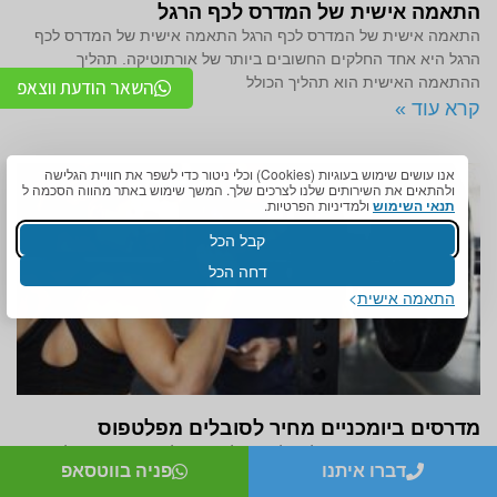
התאמה אישית של המדרס לכף הרגל
התאמה אישית של המדרס לכף הרגל התאמה אישית של המדרס לכף
הרגל היא אחד החלקים החשובים ביותר של אורתוטיקה. תהליך
ההתאמה האישית הוא תהליך הכולל
השאר הודעת ווצאפ
קרא עוד »
אנו עושים שימוש בעוגיות (Cookies) וכלי ניטור כדי לשפר את חוויית הגלישה
ולהתאים את השירותים שלנו לצרכים שלך. המשך שימוש באתר מהווה הסכמה ל
תנאי השימוש
ולמדיניות הפרטיות.
קבל הכל
דחה הכל
התאמה אישית
מדרסים ביומכניים מחיר לסובלים מפלטפוס
מדרסים ביומכניים מחיר לסובלים מפלטפוס רגליים שטוחות הן לא רק
דברו איתנו
פניה בווטסאפ
אי נוחות, אלא גם בעיה שעלולה להשפיע קשות על איכות החיים של