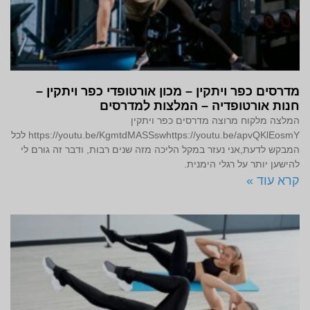
מדרסים כפר ויתקין – מכון אורטופדי כפר ויתקין –
חנות אורטופדיה – המלצות למדרסים
המלצה מלקוח מרוצה מדרסים כפר ויתקין
https://youtu.be/KgmtdMASSswhttps://youtu.be/apvQKlEosmY לכל
המבקש לדעת,אני נעזר במקל הליכה מזה שנים רבות, ודבר זה גורם לי
להישען יותר על רגלי הימנית.
קרא עוד »