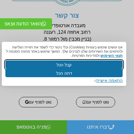
צור קשר
השאר הודעת ווצאפ
מעבדה אורטופדית
רחוב אחוזה 124, רעננה
(בניין
מכבי) מול רמזור 8.
אנו עושים שימוש בעוגיות (Cookies) וכלי ניטור כדי לשפר את חוויית הגלישה
ולהתאים את השירותים שלנו לצרכים שלך. המשך שימוש באתר מהווה הסכמה ל
תנאי השימוש
ולמדיניות הפרטיות.
הנגשה לניידות
קבל הכל
יש חניה תת קרקעית.
דחה הכל
טלפון:
09-7456772
התאמה אישית
לניווט לסניף לחצו כאן
נווט לסניף עם
נווט לסניף עם
דברו איתנו
פניה בווטסאפ