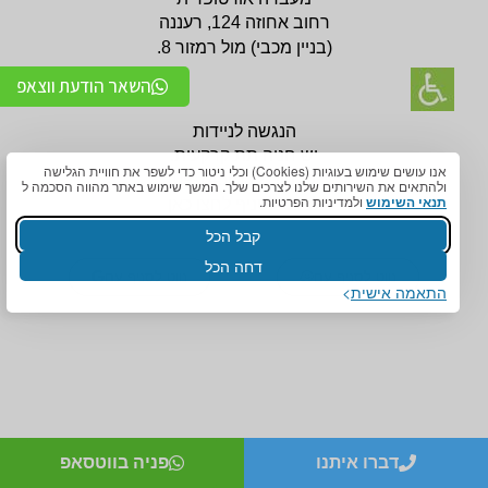
רחוב אחוזה 124, רעננה
(בניין
מכבי) מול רמזור 8.
השאר הודעת ווצאפ
הנגשה לניידות
יש חניה תת קרקעית.
אנו עושים שימוש בעוגיות (Cookies) וכלי ניטור כדי לשפר את חוויית הגלישה
טלפון:
09-7456772
ולהתאים את השירותים שלנו לצרכים שלך. המשך שימוש באתר מהווה הסכמה ל
תנאי השימוש
ולמדיניות הפרטיות.
לניווט לסניף לחצו כאן
קבל הכל
דחה הכל
נווט לסניף עם
נווט לסניף עם
התאמה אישית
אביזרים אורטופדים
אביזרים אורטופדים
דברו איתנו
פניה בווטסאפ
חגורות גב אורטופדיות
תומכים ומייצבים לשורש