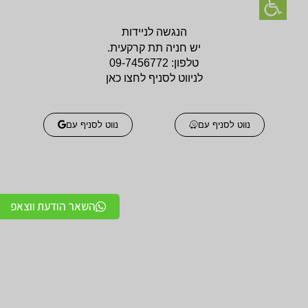
הנגשה לניידות
יש חניה תת קרקעית.
טלפון:
09-7456772
לניווט לסניף לחצו כאן
נווט לסניף עם
נווט לסניף עם
השאר הודעת ווצאפ
אביזרים אורטופדים
אביזרים אורטופדים
חגורות גב אורטופדיות
תומכים ומייצבים לשורש
מקצועיות איכותיות
כף היד / מגן אגודל
מגנים ותומכים למרפק
תומכים לכתפיים מגן כתף
תומך / מרפק מקבע מרפק
/ מקבע כתף תומך כתף