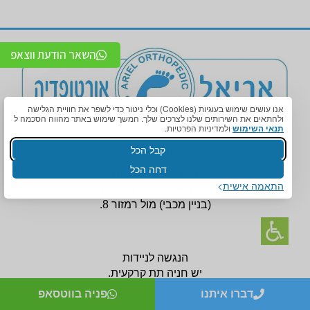
השאר הודעת ווצאפ
אנו עושים שימוש בעוגיות (Cookies) וכלי ניטור כדי לשפר את חוויית הגלישה
ולהתאים את השירותים שלנו לצרכים שלך. המשך שימוש באתר מהווה הסכמה ל
תנאי השימוש
ולמדיניות הפרטיות.
צור קשר
קבל הכל
דחה הכל
מעבדה אורטופדית
התאמה אישית
רחוב אחוזה 124, רעננה
(בניין
מכבי) מול רמזור 8.
הנגשה לניידות
יש חניה תת קרקעית.
טלפון:
09-7456772
דברו איתנו
פניה בווטסאפ
לניווט לסניף לחצו כאן