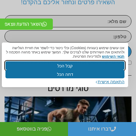
השאירו פרטים ונחזור אליכם בהקדם!
השאר הודעת ווצאפ
אנו עושים שימוש בעוגיות (Cookies) וכלי ניטור כדי לשפר את חוויית הגלישה
שליחה
ולהתאים את השירותים שלנו לצרכים שלך. המשך שימוש באתר מהווה הסכמה ל
תנאי השימוש
ולמדיניות הפרטיות.
אני מאשר/ת שקראתי ואני מסכים/ה ל
מדיניות הפרטיות
קבל הכל
דחה הכל
התאמה אישית
סוגי מדרסים
דברו איתנו
פניה בווטסאפ