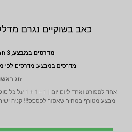
כאב בשוקיים נגרם מדלק
מדרסים במבצע,
3 זוגות לפי מידת גבס בהתאמה אישית (1 + 1 + 1 חינם)
מדרסים במבצע: מדרסים לפי מי
זוג ראשון
אחד לספורט ואחד ליום יום | 1 +1 + 1 על כל סוגי המדרסים | בדיקה בסריקת לייזר תלת מימד חינם | בכפוף לתקנון המבצע ט.ל.ח
מבצע מטורף במחיר שאסור לפספס!!! קניה ישירה