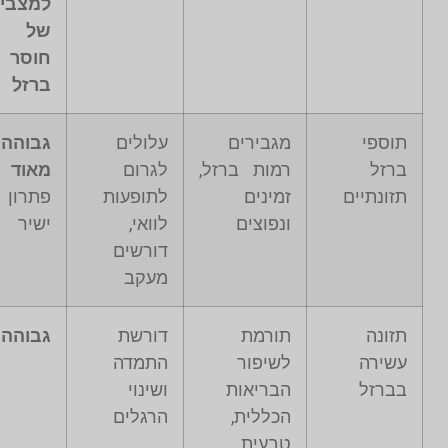
למצבי
של
חוסר
ברזל
תוספי
מגבירים
עלולים
גבוהה
ברזל
רמות ברזל,
לגרום
מאוד
–
תזונתיים
זמינים
לתופעות
פתרון
ונפוצים
לוואי,
ישיר
דורשים
מעקב
תזונה
תורמת
דורשת
גבוהה
עשירה
לשיפור
התמדה
בברזל
הבריאות
ושינוי
הכללית,
הרגלים
טבעית