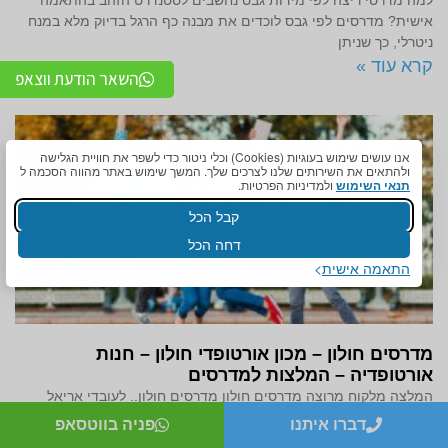
אישית? מדרסים לפי גבס לוכדים את מבנה כף הרגל בדיוק מלא במנח
ניטרלי, כך שניתן
קרא עוד »
השאר הודעת ווצאפ
אנו עושים שימוש בעוגיות (Cookies) וכלי ניטור כדי לשפר את חוויית הגלישה
ולהתאים את השירותים שלנו לצרכים שלך. המשך שימוש באתר מהווה הסכמה ל
תנאי השימוש
ולמדיניות הפרטיות.
קבל הכל
דחה הכל
התאמה אישית
מדרסים חולון – מכון אורטופדי חולון – חנות
אורטופדיה – המלצות למדרסים
המלצה מלקוח מרוצה מדרסים חולון מדרסים חולון.. לעובדי אריאל
קומפורטשמי תרצה, אני גרה בחולון ורציתי לספר על החוויה הנהדרת
דברו איתנו
פניה בווטסאפ
שהייתה לי במכון אריאל קומפורט. הגעתי