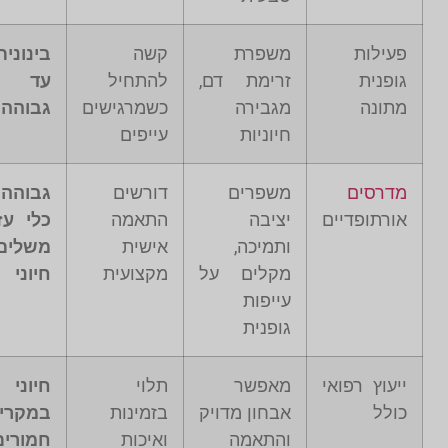
פעילות
משפרת
קשה
בינונית
גופנית
זרימת דם,
להתחיל
עד
מתונה
מגבירה
כשמרגישים
גבוהה
חיוניות
עייפים
מדרסים
משפרים
דורשים
גבוהה 
אורתופדיים
יציבה
התאמה
כלי עז
ותמיכה,
אישית
משלים
מקלים על
מקצועית
חיוני
עייפות
גופנית
ייעוץ רפואי
מאפשר
תלוי
חיוני
כולל
אבחון מדויק
בזמינות
במקרי
והתאמה
ואיכות
חמורים