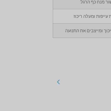
ור מנח כף הרגל
עייפות ומעלה ריכוז
וך ומייצבים את התנועה