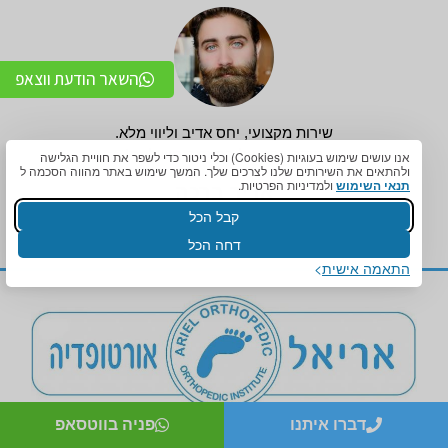
השאר הודעת ווצאפ
שירות מקצועי, יחס אדיב וליווי מלא.
תודה רבה על התאמה מושלמת!
אנו עושים שימוש בעוגיות (Cookies) וכלי ניטור כדי לשפר את חוויית הגלישה
ולהתאים את השירותים שלנו לצרכים שלך. המשך שימוש באתר מהווה הסכמה ל
תנאי השימוש
ולמדיניות הפרטיות.
אדיר ברכה
קבל הכל
דחה הכל
התאמה אישית
דברו איתנו
פניה בווטסאפ
צור קשר