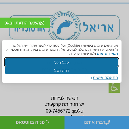
השאר הודעת ווצאפ
אנו עושים שימוש בעוגיות (Cookies) וכלי ניטור כדי לשפר את חוויית הגלישה
ולהתאים את השירותים שלנו לצרכים שלך. המשך שימוש באתר מהווה הסכמה ל
צור קשר
תנאי השימוש
ולמדיניות הפרטיות.
קבל הכל
מעבדה אורטופדית
רחוב אחוזה 124, רעננה
דחה הכל
(בניין
מכבי) מול רמזור 8.
התאמה אישית
הנגשה לניידות
יש חניה תת קרקעית.
טלפון:
09-7456772
לניווט לסניף לחצו כאן
דברו איתנו
פניה בווטסאפ