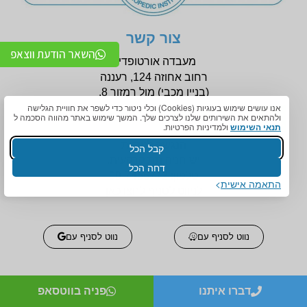
צור קשר
השאר הודעת ווצאפ
מעבדה אורטופדית
רחוב אחוזה 124, רעננה
(בניין
מכבי) מול רמזור 8.
אנו עושים שימוש בעוגיות (Cookies) וכלי ניטור כדי לשפר את חוויית הגלישה
ולהתאים את השירותים שלנו לצרכים שלך. המשך שימוש באתר מהווה הסכמה ל
תנאי השימוש
ולמדיניות הפרטיות.
הנגשה לניידות
קבל הכל
יש חניה תת קרקעית.
דחה הכל
טלפון:
09-7456772
התאמה אישית
לניווט לסניף לחצו כאן
נווט לסניף עם
נווט לסניף עם
דברו איתנו
פניה בווטסאפ