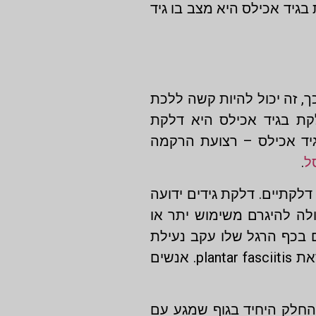
בגיד אכילס היא מצב בו גיד
, זה יכול להיות קשה ללכת
קת בגיד אכילס היא דלקת
יד אכילס – רצועת הרקמה
ל
.
לקתיים. דלקת גידים ידועה
ולה להיגרם משימוש יתר או
ם בכף הרגל שלו עקב נעילת
נעלי עקב, הוא עשוי להמשיך לנעול אותם כי הוא אוהב את איך שהוא נראה. זה יכול להוביל לפציעה הנקראת plantar fasciitis. אנשים
 רצועות ו-19 שרירים. כף הרגל היא גם החלק היחיד בגוף שמגע עם