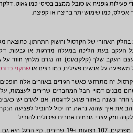
פעילות גופנית או סובל ממצב בסיסי כמו גאוט. דלקת 
 אכילס, כמו שימוש יתר בריצה או קפיצה.
 בחלק האחורי של הקרסול והשוק התחתון. כתוצאה מכך
על העקב בעת הליכה במעלה מדרגות או גבעות. דל
ם העקב שלך (קלקנאוס). זה נגרם מלחץ חוזר על ג
משפיעה על אנשים פעילים, כמו רצים או
שחקני כדורס
רסול. זה מתרחש כאשר הגידים באזורים אלה הופכים ד
 שהם מבנים דמויי חבל המחברים שרירים לעצמות, על
חוזר ונשנה באזור פגוע; לדוגמה, אם לאדם יש כאבי
ויה ונזק עצבי. גורמים אחרים שיכולים להוביל
כף הרגל היא חלק גוף מסובך. יש לו 26 עצמות, 33 מפרקים, 107