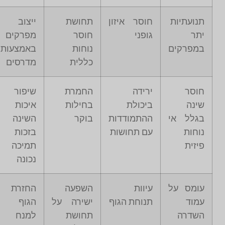
תנועתיות
חוסר איזון
תחושת
ייצוב
יתר
גופני
חוסר
מפרקים
במפרקים
נוחות
באמצעות
כללית
מדרסים
חוסר
ירידה
החמרת
שיפור
שינה
ביכולת
בחילות
איכות
בגלל אי
ההתמודדות
בוקר
השינה
נוחות
עם תחושות
בזכות
פיזית
תמיכה
נכונה
עומס על
עיוות
השפעה
החזרת
עמוד
תנוחת הגוף
ישירה על
הגוף
השדרה
תחושת
למנח