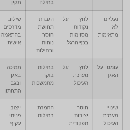
בחילה
תקין
נעליים
לחץ על
הגברת
שילוב
לא
נקודות
תחושת
מדרסים
מתאימות
מסוימות
חוסר
בהתאמה
בכף הרגל
נוחות
אישית
ובחילות
עומס על
לחץ על
בחילות
תמיכה
האגן
מערכת
בוקר
באגן
העיכול
מתמשכות
ובגב
התחתון
שינויי
חוסר
החמרת
ייצוב
מערכת
יציבות
בחילות
פנימי
העיכול
תפקודית
עקיף