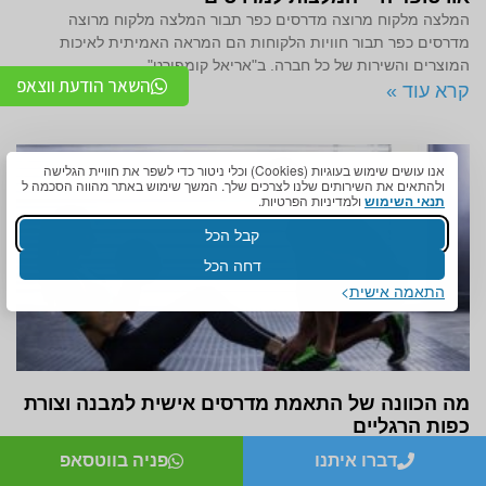
המלצה מלקוח מרוצה מדרסים כפר תבור המלצה מלקוח מרוצה
מדרסים כפר תבור חוויות הלקוחות הם המראה האמיתית לאיכות
המוצרים והשירות של כל חברה. ב"אריאל קומפורט",
השאר הודעת ווצאפ
קרא עוד »
אנו עושים שימוש בעוגיות (Cookies) וכלי ניטור כדי לשפר את חוויית הגלישה
ולהתאים את השירותים שלנו לצרכים שלך. המשך שימוש באתר מהווה הסכמה ל
תנאי השימוש
ולמדיניות הפרטיות.
קבל הכל
דחה הכל
התאמה אישית
מה הכוונה של התאמת מדרסים אישית למבנה וצורת
כפות הרגליים
מה הכוונה של התאמת מדרסים אישית למבנה וצורת כפות הרגליים
דברו איתנו
פניה בווטסאפ
ההתאמה המותאמת של מדרסים משחקת תפקיד חשוב במתן נוחות