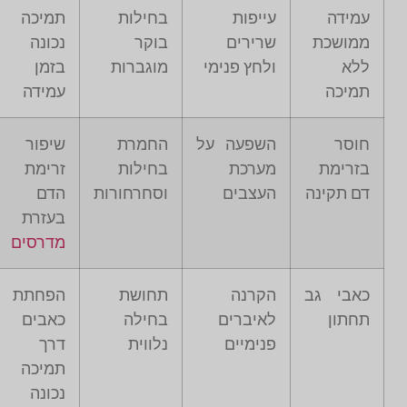
עמידה
עייפות
בחילות
תמיכה
ממושכת
שרירים
בוקר
נכונה
ללא
ולחץ פנימי
מוגברות
בזמן
תמיכה
עמידה
חוסר
השפעה על
החמרת
שיפור
בזרימת
מערכת
בחילות
זרימת
דם תקינה
העצבים
וסחרחורות
הדם
בעזרת
מדרסים
כאבי גב
הקרנה
תחושת
הפחתת
תחתון
לאיברים
בחילה
כאבים
פנימיים
נלווית
דרך
תמיכה
נכונה