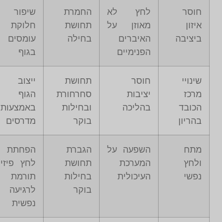
חוסר
לחץ לא
החמרת
שיפור
איזון
מאוזן על
תחושת
חלוקת
ביציבה
האיברים
בחילה
עומסים
הפנימיים
בגוף
שינויי
חוסר
תחושת
ייצוב
מרכז
יציבות
סחרחורת
הגוף
הכובד
בהליכה
ובחילות
באמצעות
בהריון
בוקר
מדרסים
מתח
השפעה על
הגברת
הפחתת
ולחץ
המערכת
תחושת
לחץ פיזי
נפשי
העיכולית
בחילות
תורמת
בוקר
לרגיעה
נפשית