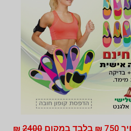
 במקום
2400
₪