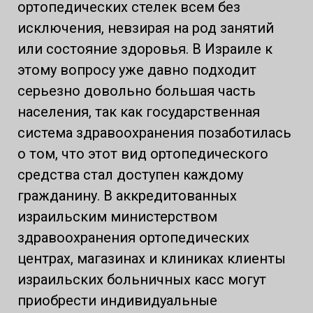
ортопедических стелек всем без
исключения, невзирая на род занятий
или состояние здоровья. В Израиле к
этому вопросу уже давно подходит
серьезно довольно большая часть
населения, так как государственная
система здравоохранения позаботилась
о том, что этот вид ортопедического
средства стал доступен каждому
гражданину. В аккредитованных
израильским министерством
здравоохранения ортопедических
центрах, магазинах и клиниках клиенты
израильских больничных касс могут
приобрести индивидуальные