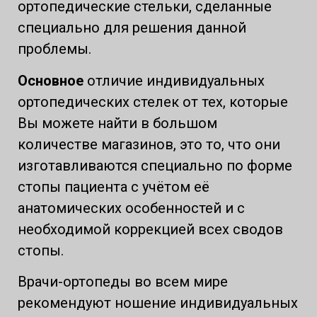
ортопедические стельки, сделанные
специально для решения данной
проблемы.
Основное
отличие индивидуальных
ортопедических стелек от тех, которые
Вы можете найти в большом
количестве магазинов, это то, что они
изготавливаются специально по форме
стопы пациента с учётом её
анатомических особенностей и с
необходимой коррекцией всех сводов
стопы.
Врачи-ортопеды во всем мире
рекомендуют ношение индивидуальных