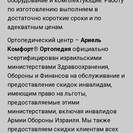
оборудование и комплектующие. Работу
по изготовлению выполняем в
достаточно короткие сроки и по
адекватным ценам.
Ортопедический центр –
Ариель
Комфорт® Ортопедия
официально
>сертифицирован израильскими
министерствами Здравоохранения,
Обороны и Финансов на обслуживание и
предоставление скидок инвалидам,
имеющим право на льготы,
предоставляемые этими
министерствами, включая инвалидов
Армии Обороны Израиля. Мы также
предоставляем скидки клиентам всех