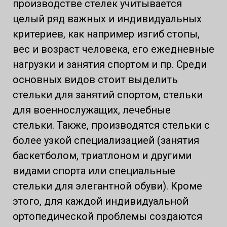
производстве стелек учитывается
целый ряд важных и индивидуальных
критериев, как например изгиб стопы,
вес и возраст человека, его ежедневные
нагрузки и занятия спортом и пр. Среди
основных видов стоит выделить
стельки для занятий спортом, стельки
для военнослужащих, лечебные
стельки. Также, производятся стельки с
более узкой специализацией (занятия
баскетболом, триатлоном и другими
видами спорта или специальные
стельки для элегантной обуви). Кроме
этого, для каждой индивидуальной
ортопедической проблемы создаются