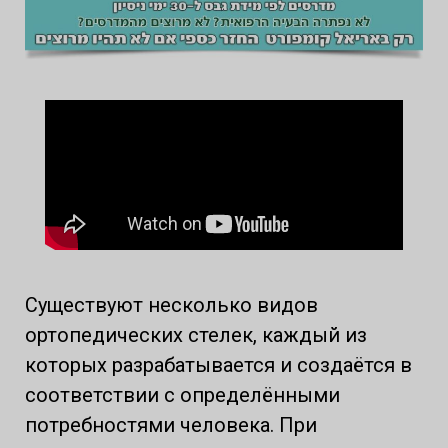
Существуют несколько видов
ортопедических стелек, каждый из
которых разрабатывается и создаётся в
соответствии с определёнными
потребностями человека. При