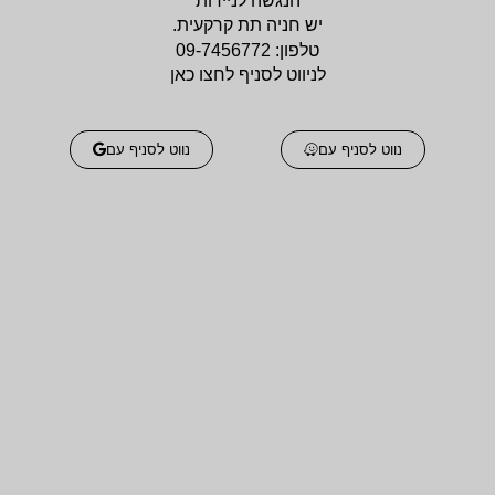
הנגשה לניידות
יש חניה תת קרקעית.
טלפון:
09-7456772
לניווט לסניף לחצו כאן
נווט לסניף עם
נווט לסניף עם
אביזרים אורטופדים
אביזרים אורטופדים
חגורות גב אורטופדיות
תומכים ומייצבים לשורש
מקצועיות איכותיות
כף היד / מגן אגודל
מגנים ותומכים למרפק
תומכים לכתפיים מגן כתף
תומך / מרפק מקבע מרפק
/ מקבע כתף תומך כתף
מגן ברך / מייצב ברך /
גרביים אלסטיות לורידים /
תומך ברך / בירכיות
גרבי לחץ לבצקות
סיליקון