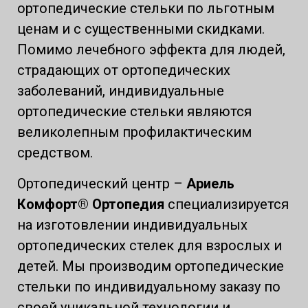
ортопедические стельки по льготным
ценам и с существенными скидками.
Помимо лечебного эффекта для людей,
страдающих от ортопедических
заболеваний, индивидуальные
ортопедические стельки являются
великолепным профилактическим
средством.
Ортопедический центр –
Ариель
Комфорт® Ортопедия
специализируется
на изготовлении индивидуальных
ортопедических стелек для взрослых и
детей. Мы производим ортопедические
стельки по индивидуальному заказу по
своей уникальной технологии и