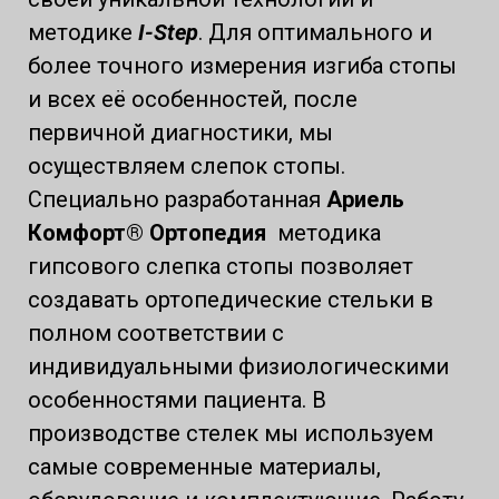
методике
I-Step
. Для оптимального и
более точного измерения изгиба стопы
и всех её особенностей, после
первичной диагностики, мы
осуществляем слепок стопы.
Специально разработанная
Ариель
Комфорт
® Ортопедия
методика
гипсового слепка стопы позволяет
создавать ортопедические стельки в
полном соответствии с
индивидуальными физиологическими
особенностями пациента. В
производстве стелек мы используем
самые современные материалы,