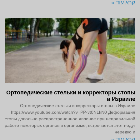
קרא עוד »
Ортопедические стельки и корректоры стопы
в Израиле
Ортопедические стельки и корректоры стопы в Израиле
https://www.youtube.com/watch?v=PP-vt0NLkN0 Деформация
стопы довольно распространенное явление при неправильной
работе некоторых органов в организме, встречается этот недуг
нередко и
קרא עוד »