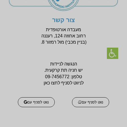
צור קשר
מעבדה אורטופדית
רחוב אחוזה 124, רעננה
(בניין
מכבי) מול רמזור 8.
הנגשה לניידות
יש חניה תת קרקעית.
טלפון:
09-7456772
לניווט לסניף לחצו כאן
נווט לסניף עם
נווט לסניף עם